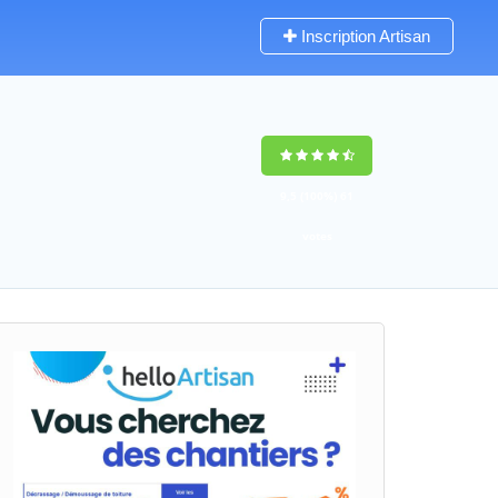
Inscription Artisan
9,5
(100%)
61
votes