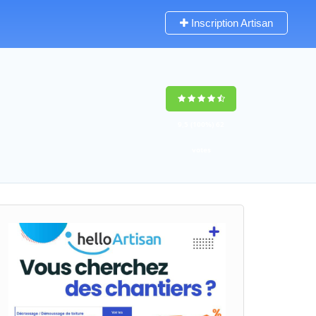
Inscription Artisan
9,5
(100%)
62
votes