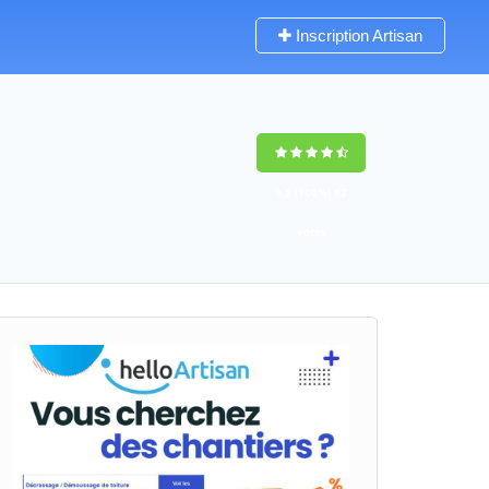
Inscription Artisan
9,5
(100%)
62
votes