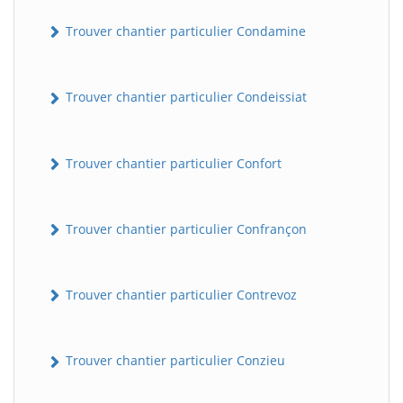
Trouver chantier particulier Condamine
Trouver chantier particulier Condeissiat
Trouver chantier particulier Confort
BatiWebPro
B
Trouver chantier particulier Confrançon
Assistant en ligne
B
Trouver chantier particulier Contrevoz
Trouver chantier particulier Conzieu
BatiWebPro