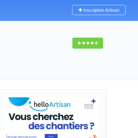
Inscription Artisan
9,5
(100%)
64
votes