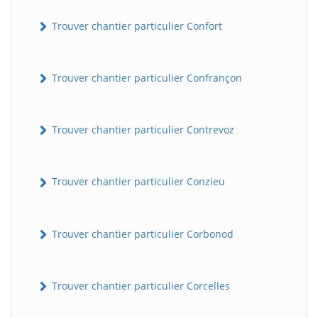
Trouver chantier particulier Confort
Trouver chantier particulier Confrançon
Trouver chantier particulier Contrevoz
BatiWebPro
B
Trouver chantier particulier Conzieu
Assistant en ligne
B
Trouver chantier particulier Corbonod
Trouver chantier particulier Corcelles
BatiWebPro