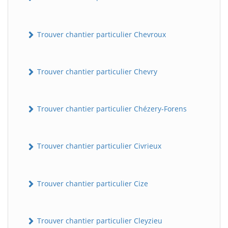
Trouver chantier particulier Chevroux
Trouver chantier particulier Chevry
Trouver chantier particulier Chézery-Forens
BatiWebPro
B
Assistant en ligne
Trouver chantier particulier Civrieux
B
Trouver chantier particulier Cize
Trouver chantier particulier Cleyzieu
BatiWebPro