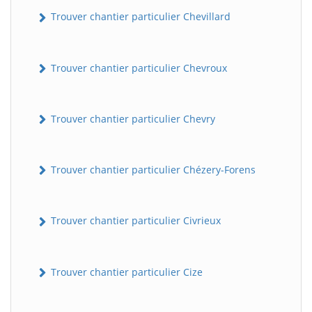
Trouver chantier particulier Chevillard
Trouver chantier particulier Chevroux
Trouver chantier particulier Chevry
BatiWebPro
Trouver chantier particulier Chézery-Forens
B
Assistant en ligne
Trouver chantier particulier Civrieux
B
Trouver chantier particulier Cize
BatiWebPro