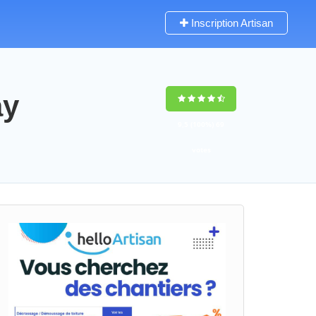
Inscription Artisan
ay
9,5
(100%)
69
votes