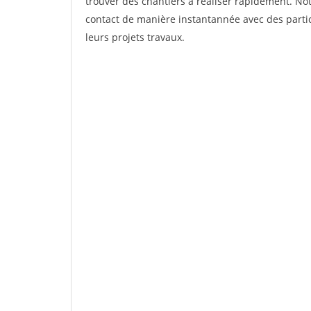
trouver des chantiers à réaliser rapidement. Not
contact de manière instantannée avec des partic
leurs projets travaux.