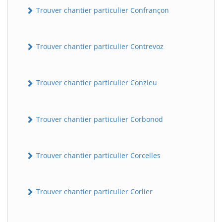
Trouver chantier particulier Confrançon
Trouver chantier particulier Contrevoz
Trouver chantier particulier Conzieu
Trouver chantier particulier Corbonod
BatiWebPro
B
Assistant en ligne
Trouver chantier particulier Corcelles
B
Trouver chantier particulier Corlier
BatiWebPro