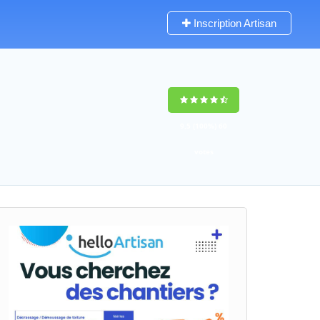
Inscription Artisan
9,5
(100%)
60
votes