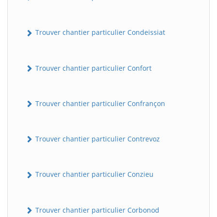
Trouver chantier particulier Condeissiat
Trouver chantier particulier Confort
Trouver chantier particulier Confrançon
BatiWebPro
B
Assistant en ligne
Trouver chantier particulier Contrevoz
B
Trouver chantier particulier Conzieu
Trouver chantier particulier Corbonod
BatiWebPro