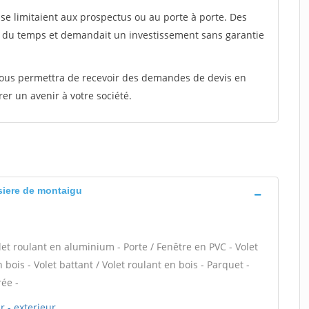
e limitaient aux prospectus ou au porte à porte. Des
t du temps et demandait un investissement sans garantie
 vous permettra de recevoir des demandes de devis en
rer un avenir à votre société.
siere de montaigu
let roulant en aluminium - Porte / Fenêtre en PVC - Volet
 bois - Volet battant / Volet roulant en bois - Parquet -
rée -
 - exterieur