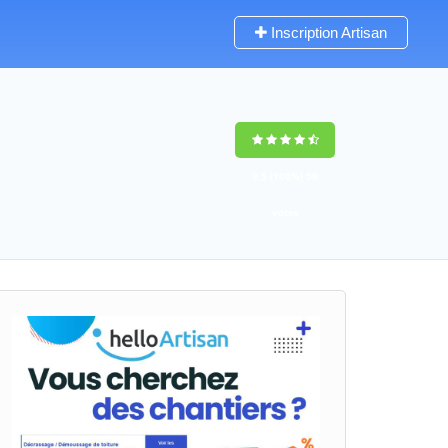
Inscription Artisan
9,5
(100%)
59
votes