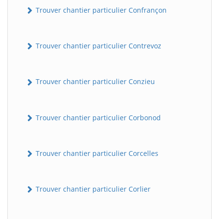
Trouver chantier particulier Confrançon
Trouver chantier particulier Contrevoz
Trouver chantier particulier Conzieu
Trouver chantier particulier Corbonod
BatiWebPro
B
Assistant en ligne
Trouver chantier particulier Corcelles
B
Trouver chantier particulier Corlier
BatiWebPro