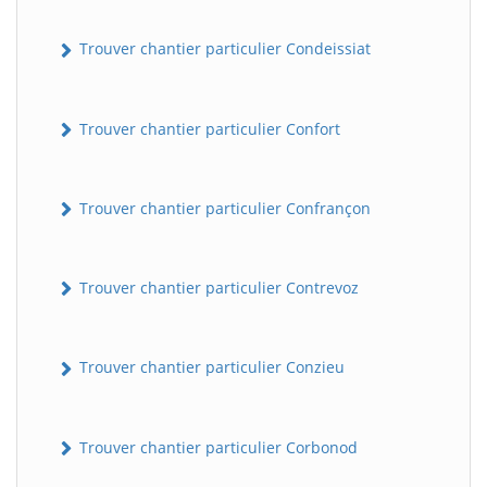
Trouver chantier particulier Condeissiat
Trouver chantier particulier Confort
Trouver chantier particulier Confrançon
BatiWebPro
B
Assistant en ligne
Trouver chantier particulier Contrevoz
B
Trouver chantier particulier Conzieu
Trouver chantier particulier Corbonod
BatiWebPro