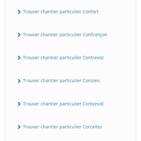
Trouver chantier particulier Confort
Trouver chantier particulier Confrançon
Trouver chantier particulier Contrevoz
BatiWebPro
B
Trouver chantier particulier Conzieu
Assistant en ligne
B
Trouver chantier particulier Corbonod
Trouver chantier particulier Corcelles
BatiWebPro