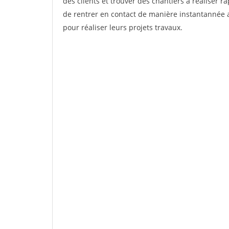
des clients et trouver des chantiers à réaliser 
de rentrer en contact de manière instantannée a
pour réaliser leurs projets travaux.