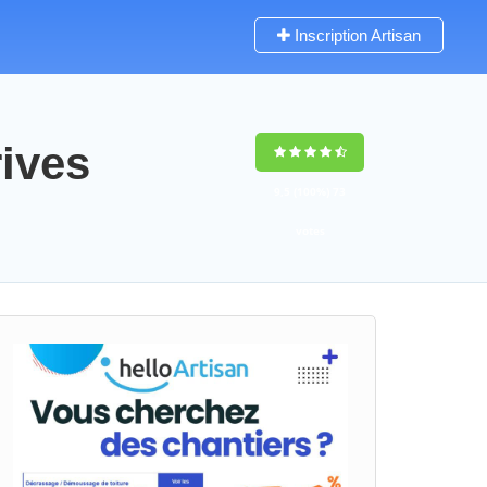
Inscription Artisan
rives
9,5
(100%)
73
votes