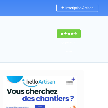
Inscription Artisan
9,5
(100%)
67
votes