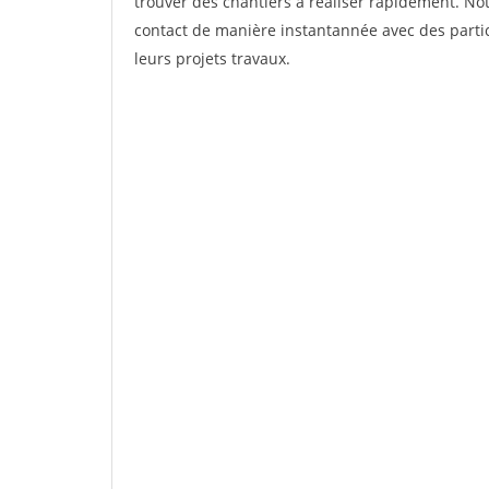
trouver des chantiers à réaliser rapidement. Not
contact de manière instantannée avec des partic
leurs projets travaux.