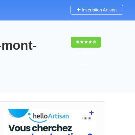
Inscription Artisan
-mont-
9,5
(100%)
77
votes