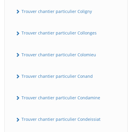
Trouver chantier particulier Coligny
Trouver chantier particulier Collonges
Trouver chantier particulier Colomieu
BatiWebPro
B
Trouver chantier particulier Conand
Assistant en ligne
B
Trouver chantier particulier Condamine
Trouver chantier particulier Condeissiat
BatiWebPro