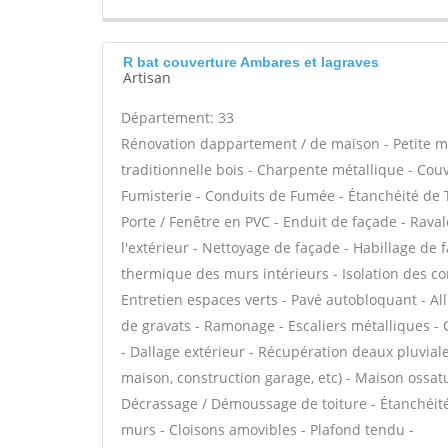
R bat couverture Ambares et lagraves
Artisan
Département: 33
Rénovation dappartement / de maison - Petite 
traditionnelle bois - Charpente métallique - Cou
Fumisterie - Conduits de Fumée - Étanchéité de To
Porte / Fenêtre en PVC - Enduit de façade - Rava
l'extérieur - Nettoyage de façade - Habillage de f
thermique des murs intérieurs - Isolation des 
Entretien espaces verts - Pavé autobloquant - All
de gravats - Ramonage - Escaliers métalliques - 
- Dallage extérieur - Récupération deaux pluvial
maison, construction garage, etc) - Maison ossatur
Décrassage / Démoussage de toiture - Étanchéité 
murs - Cloisons amovibles - Plafond tendu -