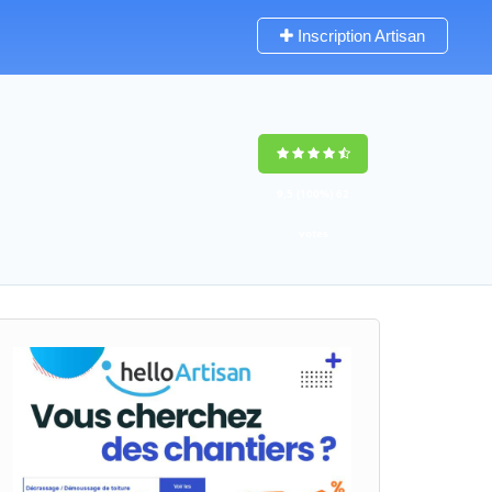
Inscription Artisan
9,5
(100%)
62
votes