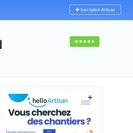
Inscription Artisan
d
9,5
(100%)
70
votes