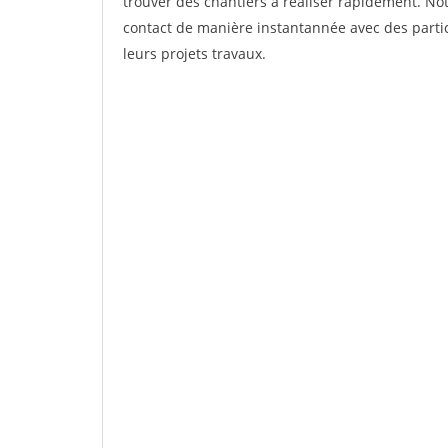
trouver des chantiers à réaliser rapidement. Not
contact de manière instantannée avec des partic
leurs projets travaux.