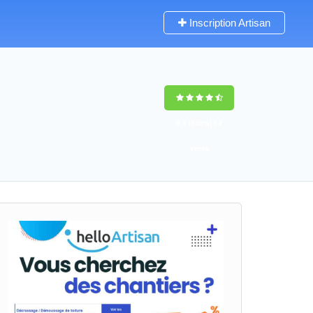
Inscription Artisan
9,5
(100%)
64
votes