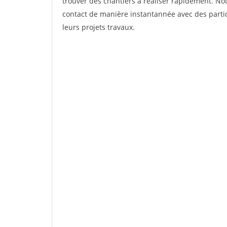
trouver des chantiers à réaliser rapidement. Not
contact de manière instantannée avec des partic
leurs projets travaux.