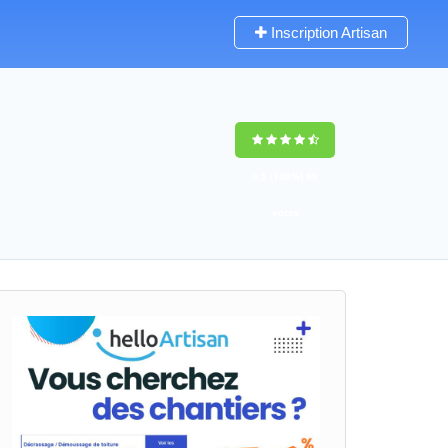
Inscription Artisan
9,5
(100%)
69
votes