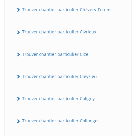
Trouver chantier particulier Chézery-Forens
Trouver chantier particulier Civrieux
Trouver chantier particulier Cize
BatiWebPro
B
Trouver chantier particulier Cleyzieu
Assistant en ligne
B
Trouver chantier particulier Coligny
Trouver chantier particulier Collonges
BatiWebPro