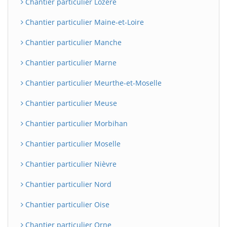
Chantier particulier Lozère
Chantier particulier Maine-et-Loire
Chantier particulier Manche
Chantier particulier Marne
Chantier particulier Meurthe-et-Moselle
Chantier particulier Meuse
BatiWebPro
Chantier particulier Morbihan
B
Assistant en ligne
Chantier particulier Moselle
B
Chantier particulier Nièvre
Chantier particulier Nord
Chantier particulier Oise
BatiWebPro
Chantier particulier Orne