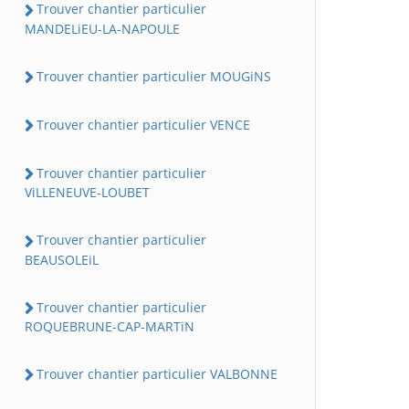
Trouver chantier particulier
MANDELiEU-LA-NAPOULE
Trouver chantier particulier MOUGiNS
Trouver chantier particulier VENCE
Trouver chantier particulier
ViLLENEUVE-LOUBET
Trouver chantier particulier
BEAUSOLEiL
Trouver chantier particulier
ROQUEBRUNE-CAP-MARTiN
Trouver chantier particulier VALBONNE