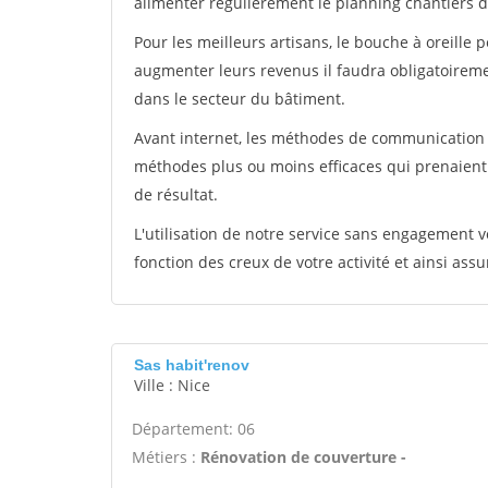
alimenter régulièrement le planning chantiers de
Pour les meilleurs artisans, le bouche à oreille 
augmenter leurs revenus il faudra obligatoirem
dans le secteur du bâtiment.
Avant internet, les méthodes de communication s
méthodes plus ou moins efficaces qui prenaien
de résultat.
L'utilisation de notre service sans engagement
fonction des creux de votre activité et ainsi assu
Sas habit'renov
Ville : Nice
Département: 06
Métiers :
Rénovation de couverture -