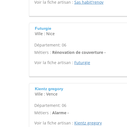
Voir la fiche artisan :
Sas habit'renov
Futurgie
Ville : Nice
Département: 06
Métiers :
Rénovation de couverture -
Voir la fiche artisan :
Futurgie
Kientz gregory
Ville : Vence
Département: 06
Métiers :
Alarme -
Voir la fiche artisan :
Kientz gregory