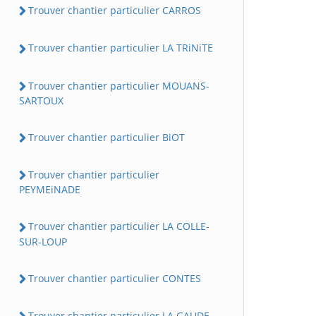
Trouver chantier particulier CARROS
Trouver chantier particulier LA TRiNiTE
Trouver chantier particulier MOUANS-
SARTOUX
Trouver chantier particulier BiOT
Trouver chantier particulier
PEYMEiNADE
Trouver chantier particulier LA COLLE-
SUR-LOUP
Trouver chantier particulier CONTES
Trouver chantier particulier LA GAUDE