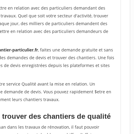
ttre en relation avec des particuliers demandant des
travaux. Quel que soit votre secteur d'activité, trouver
aque jour, des milliers de particuliers demandent des
ettre en relation avec des particuliers demandeurs de
ntier-particulier.fr
, faites une demande gratuite et sans
des demandes de devis et trouver des chantiers. Une fois
 de devis enregistrées depuis les plateformes et sites
re service Qualité avant la mise en relation. Un
'une demande de devis. Vous pouvez rapidement $etre en
dement leurs chantiers travaux.
trouver des chantiers de qualité
san dans les travaux de rénovation, il faut pouvoir