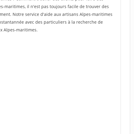
-maritimes, il n'est pas toujours facile de trouver des
dement. Notre service d'aide aux artisans Alpes-maritimes
stantannée avec des particuliers à la recherche de
ux Alpes-maritimes.