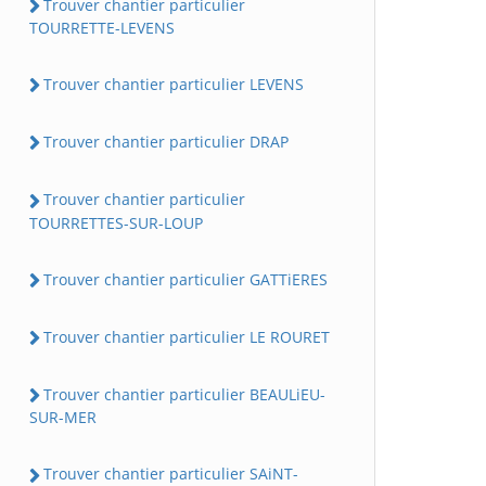
Trouver chantier particulier
TOURRETTE-LEVENS
Trouver chantier particulier LEVENS
Trouver chantier particulier DRAP
Trouver chantier particulier
TOURRETTES-SUR-LOUP
Trouver chantier particulier GATTiERES
Trouver chantier particulier LE ROURET
Trouver chantier particulier BEAULiEU-
SUR-MER
Trouver chantier particulier SAiNT-