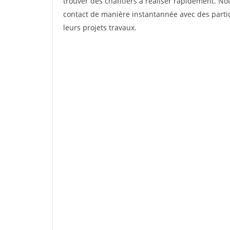
trouver des chantiers à réaliser rapidement. Not
contact de manière instantannée avec des partic
leurs projets travaux.