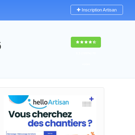
Inscription Artisan
6
9,5
(100%)
70
votes