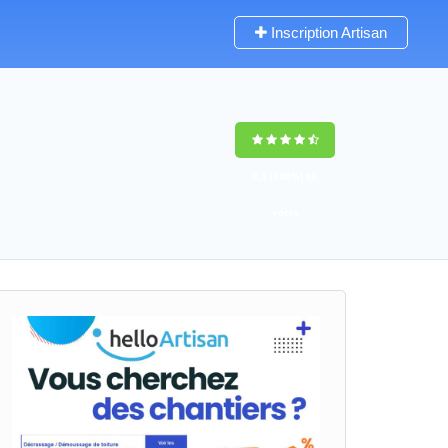
Inscription Artisan
9,5
(100%)
60
votes