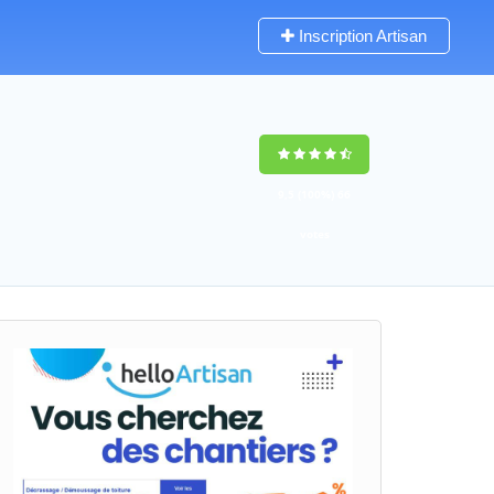
Inscription Artisan
9,5
(100%)
66
votes