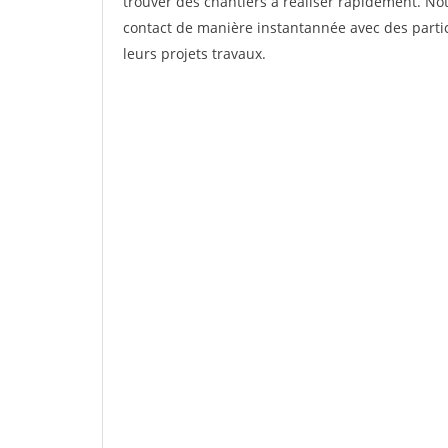
trouver des chantiers à réaliser rapidement. Not
contact de manière instantannée avec des partic
leurs projets travaux.