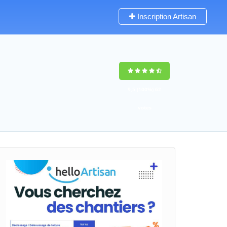
Inscription Artisan
9,5
(100%)
62
votes