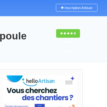
Inscription Artisan
apoule
9,5
(100%)
74
votes