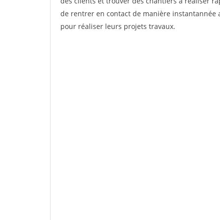
des clients et trouver des chantiers à réaliser 
de rentrer en contact de manière instantannée a
pour réaliser leurs projets travaux.