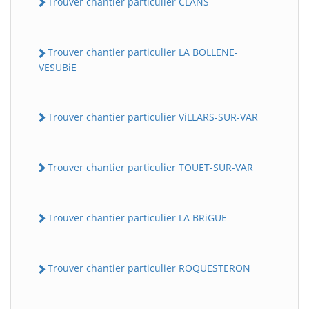
Trouver chantier particulier CLANS
Trouver chantier particulier LA BOLLENE-
VESUBiE
Trouver chantier particulier ViLLARS-SUR-VAR
BatiWebPro
Trouver chantier particulier TOUET-SUR-VAR
B
Assistant en ligne
Trouver chantier particulier LA BRiGUE
B
Trouver chantier particulier ROQUESTERON
BatiWebPro