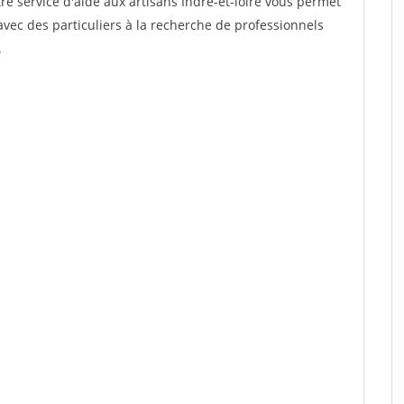
re service d'aide aux artisans Indre-et-loire vous permet
vec des particuliers à la recherche de professionnels
.