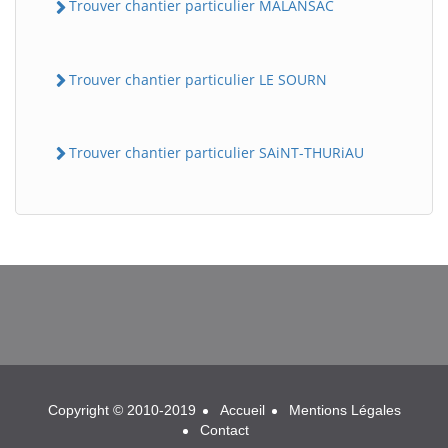
Trouver chantier particulier MALANSAC
Trouver chantier particulier LE SOURN
Trouver chantier particulier SAiNT-THURiAU
BatiWebPro
B
Assistant en ligne
B
Copyright © 2010-2019
Accueil
Mentions Légales
Contact