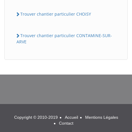
Trouver chantier particulier CHOiSY
Trouver chantier particulier CONTAMiNE-SUR-
ARVE
BatiWebPro
B
Assistant en ligne
B
Copyright © 2010-2019
Accueil
Mentions Légales
Contact