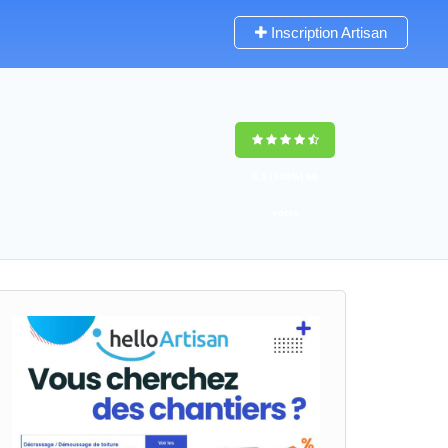
Inscription Artisan
9,5
(100%)
66
votes