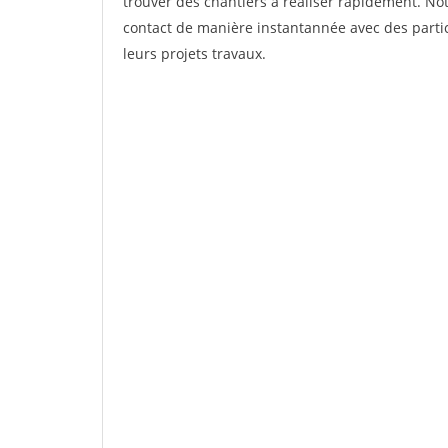
trouver des chantiers à réaliser rapidement. Not
contact de manière instantannée avec des partic
leurs projets travaux.