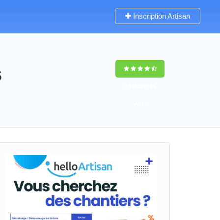
Inscription Artisan
s
9,5
(100%)
69
votes