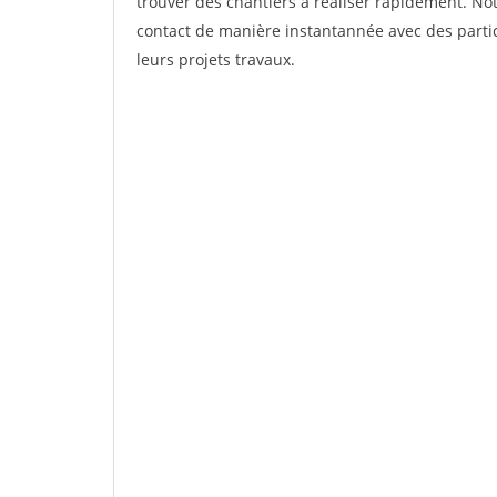
trouver des chantiers à réaliser rapidement. Not
contact de manière instantannée avec des partic
leurs projets travaux.