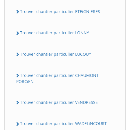
Trouver chantier particulier ETEiGNiERES
Trouver chantier particulier LONNY
Trouver chantier particulier LUCQUY
BatiWebPro
B
Assistant en ligne
Trouver chantier particulier CHAUMONT-
PORCiEN
B
Trouver chantier particulier VENDRESSE
Trouver chantier particulier WADELiNCOURT
BatiWebPro