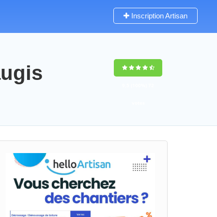
Inscription Artisan
augis
9,5
(100%)
72
votes