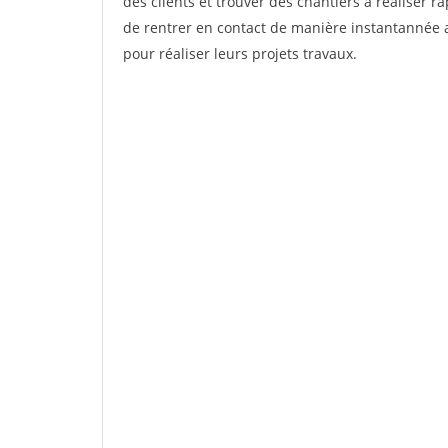
des clients et trouver des chantiers à réaliser 
de rentrer en contact de manière instantannée a
pour réaliser leurs projets travaux.