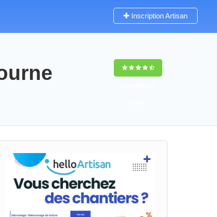
Inscription Artisan
tourne
9,5
(100%)
75
votes