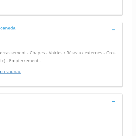
a caneda
Terrassement - Chapes - Voiries / Réseaux externes - Gros
tc) - Empierrement -
tion vaunac