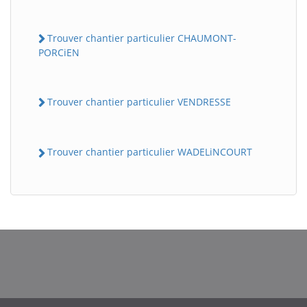
Trouver chantier particulier CHAUMONT-
PORCiEN
Trouver chantier particulier VENDRESSE
Trouver chantier particulier WADELiNCOURT
BatiWebPro
B
Assistant en ligne
B
BatiWebPro