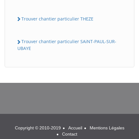
Trouver chantier particulier THEZE
Trouver chantier particulier SAiNT-PAUL-SUR-
UBAYE
BatiWebPro
B
Assistant en ligne
B
Copyright © 2010-2019
Accueil
Mentions Légales
Contact
BatiWebPro