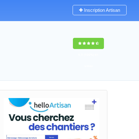
Inscription Artisan
9,5
(100%)
61
votes