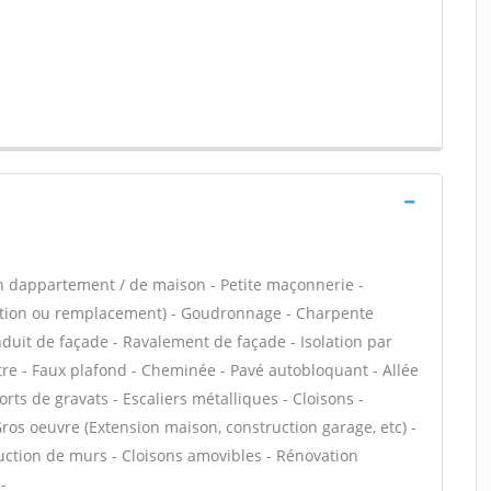
n dappartement / de maison - Petite maçonnerie -
lation ou remplacement) - Goudronnage - Charpente
duit de façade - Ravalement de façade - Isolation par
âtre - Faux plafond - Cheminée - Pavé autobloquant - Allée
rts de gravats - Escaliers métalliques - Cloisons -
ros oeuvre (Extension maison, construction garage, etc) -
uction de murs - Cloisons amovibles - Rénovation
-