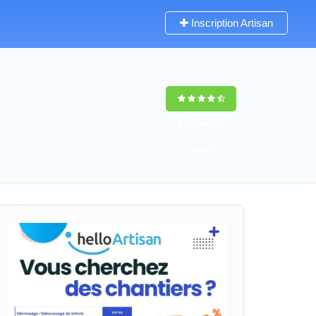
Inscription Artisan
9,5
(100%)
63
votes