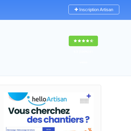
Inscription Artisan
9,5
(100%)
61
votes