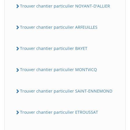
Trouver chantier particulier NOYANT-D'ALLiER
Trouver chantier particulier ARFEUiLLES
Trouver chantier particulier BAYET
Trouver chantier particulier MONTViCQ
BatiWebPro
B
Assistant en ligne
Trouver chantier particulier SAiNT-ENNEMOND
B
Trouver chantier particulier ETROUSSAT
BatiWebPro