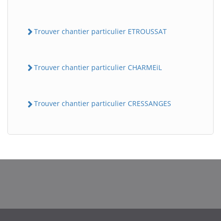
Trouver chantier particulier ETROUSSAT
Trouver chantier particulier CHARMEiL
Trouver chantier particulier CRESSANGES
BatiWebPro
B
Assistant en ligne
B
BatiWebPro