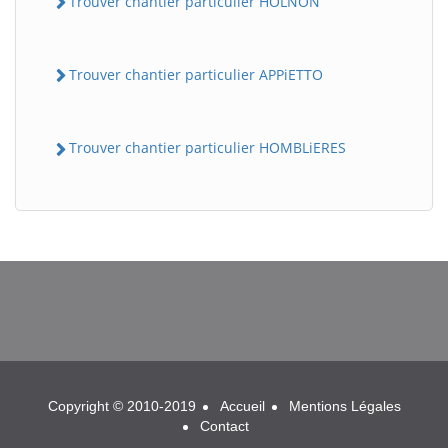
Trouver chantier particulier HOLNON
Trouver chantier particulier APPiETTO
Trouver chantier particulier HOMBLiERES
BatiWebPro
B
Assistant en ligne
B
Copyright © 2010-2019
Accueil
Mentions Légales
Contact
BatiWebPro