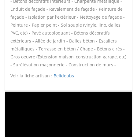
- Bétons décoratifs intérieurs - Charpente métallique -
Enduit de façade - Ravalement de façade - Peinture de
façade - Isolation par l'extérieur - Nettoyage de façade -
Peinture - Papier peint - Sol souple (vinyle, lino, dalles
PVC, etc) - Pavé autobloquant - Bétons décoratifs
extérieurs - Allée de jardin - Dalles béton - Escaliers
métalliques - Terrasse en béton / Chape - Bétons cirés -
Gros oeuvre (Extension maison, construction garage, etc)
- Surélévation maçonnerie - Construction de murs -
Voir la fiche artisan :
Belidoubs